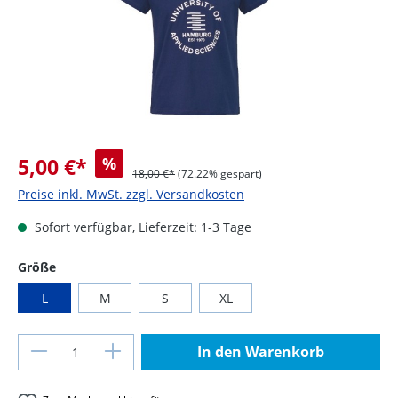
5,00 €*
%
18,00 €*
(72.22% gespart)
Preise inkl. MwSt. zzgl. Versandkosten
Sofort verfügbar, Lieferzeit: 1-3 Tage
auswählen
Größe
L
M
S
XL
Produkt Anzahl: Gib den gewünschten Wer
In den Warenkorb